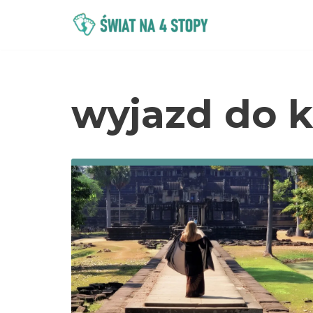
Przejdź
do
treści
wyjazd do 