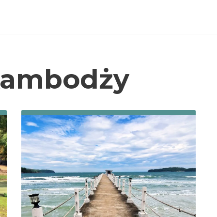
kambodży