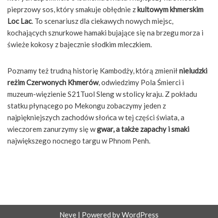
pieprzowy sos, który smakuje obłędnie z
kultowym khmerskim
Loc Lac
. To scenariusz dla ciekawych nowych miejsc,
kochających sznurkowe hamaki bujające się na brzegu morza i
świeże kokosy z bajecznie słodkim mleczkiem.
Poznamy też trudną historię Kambodży, którą zmienił
nieludzki
reżim Czerwonych Khmerów
, odwiedzimy Pola Śmierci i
muzeum-więzienie S21Tuol Sleng w stolicy kraju. Z pokładu
statku płynącego po Mekongu zobaczymy jeden z
najpiękniejszych zachodów słońca w tej części świata, a
wieczorem zanurzymy się w
gwar, a także zapachy i smaki
największego nocnego targu w Phnom Penh.
Neve
| Powered by
WordPress