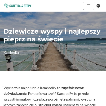
Przejdź
do
treści
Dziewicze wyspy i najlepszy
pieprz na świecie
Kambodża
Wycieczka na południe Kambodży to
zupełnie nowe
doświadczenie
. Południowa część Kambodży to przede
wszystkim malownicze plaże porośnięte palmami, wyspy, na
których zapomnicie o istnieniu świata i najlepszy na świecie